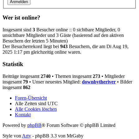
Wer ist online?
Insgesamt sind
3
Besucher online :: 0 sichtbare Mitglieder, 0
unsichtbare Mitglieder und 3 Gäste (basierend auf den aktiven
Besuchern der letzten 5 Minuten)
Der Besucherrekord liegt bei
943
Besuchern, die am Di Aug 19,
2025 1:17 pm gleichzeitig online waren.
Statistik
Beiträge insgesamt
2740
• Themen insgesamt
273
• Mitglieder
insgesamt
79
• Unser neuestes Mitglied:
downbytheriver
• Bilder
insgesamt
862
Foren-Übersicht
Alle Zeiten sind
UTC
Alle Cookies löschen
Kontakt
Powered by
phpBB
® Forum Software © phpBB Limited
Style von
Arty
- phpBB 3.3 von MrGaby