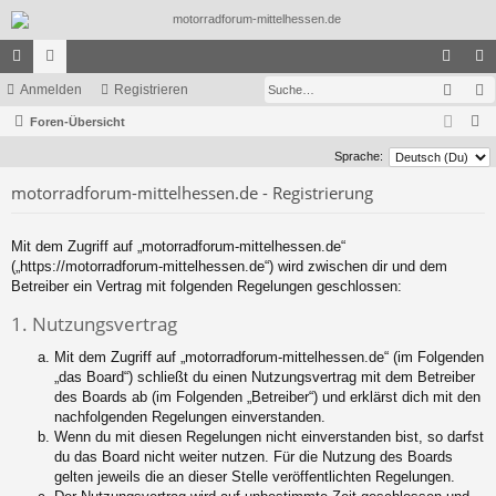
Such
ch
Anmelden
or
Registrieren
n
eg
S
ne
Foren-Übersicht
en
m
ist
u
llz
el
rie
Sprache:
c
motorradforum-mittelhessen.de - Registrierung
ug
de
re
h
e
riff
n
n
Mit dem Zugriff auf „motorradforum-mittelhessen.de“
(„https://motorradforum-mittelhessen.de“) wird zwischen dir und dem
Betreiber ein Vertrag mit folgenden Regelungen geschlossen:
1. Nutzungsvertrag
Mit dem Zugriff auf „motorradforum-mittelhessen.de“ (im Folgenden
„das Board“) schließt du einen Nutzungsvertrag mit dem Betreiber
des Boards ab (im Folgenden „Betreiber“) und erklärst dich mit den
nachfolgenden Regelungen einverstanden.
Wenn du mit diesen Regelungen nicht einverstanden bist, so darfst
du das Board nicht weiter nutzen. Für die Nutzung des Boards
gelten jeweils die an dieser Stelle veröffentlichten Regelungen.